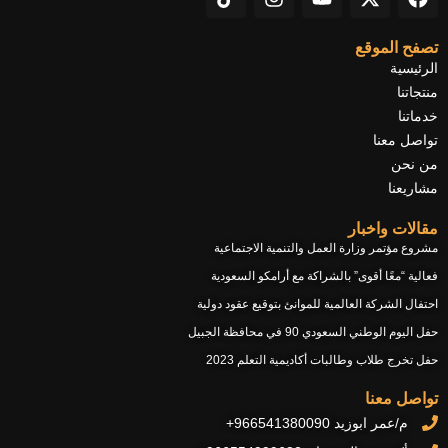
i
n
o
-
a
k
s
u
t
c
t
t
t
w
e
تصفح الموقع
o
a
u
i
b
الرئيسية
k
g
b
t
o
منتجاتنا
r
e
t
o
خدماتنا
a
e
k
تواصل معنا
m
r
من نحن
مشاريعنا
مقالات واخبار
مشروع مؤتمر وزارة العمل والتنمية الاجتماعية
فعالية “معًا أقوى” بالشراكة مع أرامكو السعودية
احتفال الشركة العالمية للموانئ بتوقيع عقود دولية
حفل اليوم الوطني السعودي 90 في محافظة الجبيل
حفل تخرج طلاب وطالبات أكاديمية التعلم 2023
تواصل معنا
م/عمر ابوزيد 966541380090+