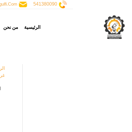
خطي
ulfi.com
541380090
لى
لمحتوى
الرئيسية
من نحن
الر
غر