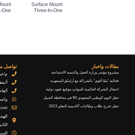
Mount
Surface Mount
n-One
Three-In-One
مقالات واخبار
تواصل مع
مشروع مؤتمر وزارة العمل والتنمية الاجتماعية
م/عمر ابو
فعالية “معًا أقوى” بالشراكة مع أرامكو السعودية
أ/يعقوب 
احتفال الشركة العالمية للموانئ بتوقيع عقود دولية
أ/هاجر ال
حفل اليوم الوطني السعودي 90 في محافظة الجبيل
واتس
حفل تخرج طلاب وطالبات أكاديمية التعلم 2023
.com
الهيئ
الثاني
السبت - 