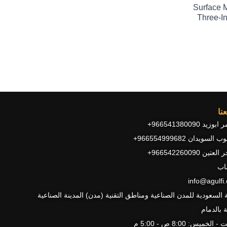
Surface 
Three-I
نا
زيد 966541380090+
السويدان 966554999682+
عتين 966542260090+
اب
info@agulfi
ة السعودية للمدن الصناعية ومناطق التقنية (مدن) المدينة الصناعية
ة بالدمام
الخميس: 8:00 ص - 5:00 م