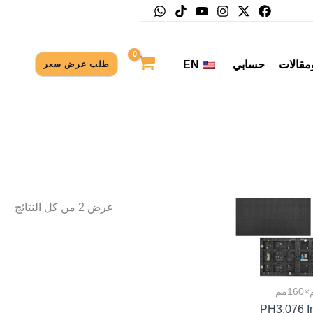
ومقالات
حسابي
EN
طلب عرض سعر
عرض ⁦2⁩ من كل النتائج
PH3.076 I