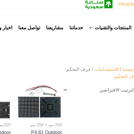
Info@ag
المنتجات والتقنيات
خدماتنا
مشاريعنا
تواصل معنا
اخبار 
ئيسية
/
الاستخدامات
/ غرف التحكم
ف التحكم
250 مم × 250 مم
320مم×160مم
ndoor
P4.81 Outdoor