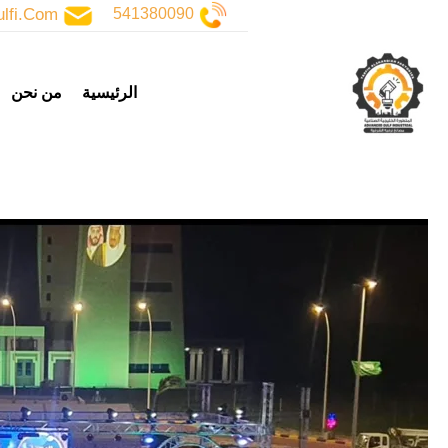
خطي
lfi.com
541380090
لى
لمحتوى
الرئيسية
من نحن