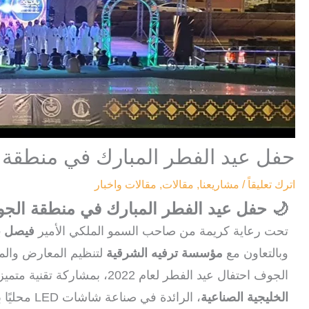
حفل عيد الفطر المبارك في منطقة الج
اترك تعليقاً
/
مشاريعنا
,
مقالات
,
مقالات واخبار
🌙 حفل عيد الفطر المبارك في منطقة الجوف 2
تحت رعاية كريمة من صاحب السمو الملكي الأمير
فيصل ب
وبالتعاون مع
مؤسسة ترفيه الشرقية
لتنظيم المعارض والم
الجوف احتفال عيد الفطر لعام 2022، بمشاركة تقنية متميزة وباستخدام شاشات LED خارجية من
الخليجية الصناعية
، الرائدة في صناعة شاشات LED محليًا بمعايير عالمية.