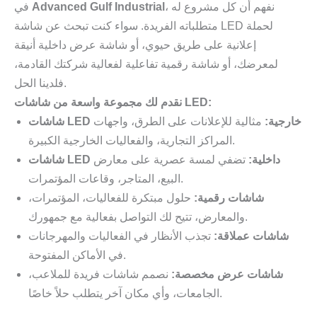
، نفهم أن كل مشروع له
Advanced Gulf Industrial
في
متطلباته الفريدة. سواء كنت تبحث عن شاشة LED لحملة
إعلانية على طريق حيوي، أو شاشة عرض داخلية أنيقة
لمعرضك، أو شاشة رقمية تفاعلية لفعالية شركتك القادمة،
فلدينا الحل.
نقدم لك مجموعة واسعة من شاشات LED:
شاشات LED خارجية:
مثالية للإعلانات على الطرق، واجهات
المراكز التجارية، والفعاليات الخارجية الكبيرة.
شاشات LED داخلية:
تضفي لمسة عصرية على معارض
البيع، المتاجر، وقاعات المؤتمرات.
شاشات رقمية:
حلول مبتكرة للفعاليات، المؤتمرات،
والمعارض، تتيح لك التواصل بفعالية مع جمهورك.
شاشات عملاقة:
تجذب الأنظار في الفعاليات والمهرجانات
في الأماكن المفتوحة.
شاشات عرض مخصصة:
نصمم شاشات فريدة للملاعب،
الجامعات، وأي مكان آخر يتطلب حلاً خاصًا.