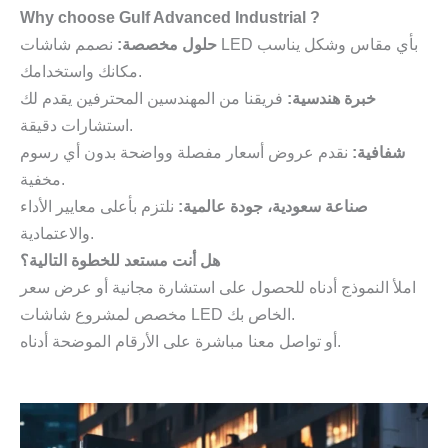
Why choose Gulf Advanced Industrial ?
حلول مخصصة:
نصمم شاشات LED بأي مقاس وشكل يناسب
مكانك واستخدامك.
خبرة هندسية:
فريقنا من المهندسين المحترفين يقدم لك
استشارات دقيقة.
شفافية:
نقدم عروض أسعار مفصلة وواضحة بدون أي رسوم
مخفية.
صناعة سعودية، جودة عالمية:
نلتزم بأعلى معايير الأداء
والاعتمادية.
هل أنت مستعد للخطوة التالية؟
املأ النموذج أدناه للحصول على استشارة مجانية أو عرض سعر
مخصص لمشروع شاشات LED الخاص بك.
أو تواصل معنا مباشرة على الأرقام الموضحة أدناه.
تواصل معنا للحصول على أفضل حلول شاشات LED في السعودية
تواصل معنا للحصول على أفضل حلول شاشات LED في السعودية