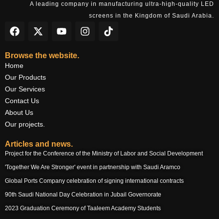
A leading company in manufacturing ultra-high-quality LED
screens in the Kingdom of Saudi Arabia.
F
X
Y
I
h
a
-
o
n
t
c
t
u
s
t
e
w
t
t
p
Browse the website.
b
i
u
a
s
Home
o
t
b
g
:
Our Products
o
t
e
r
/
Our Services
k
e
a
/
Contact Us
r
m
w
About Us
w
w
Our projects.
.
t
Articles and news.
i
Project for the Conference of the Ministry of Labor and Social Development
k
'Together We Are Stronger' event in partnership with Saudi Aramco
t
o
Global Ports Company celebration of signing international contracts
k
90th Saudi National Day Celebration in Jubail Governorate
.
2023 Graduation Ceremony of Taaleem Academy Students
c