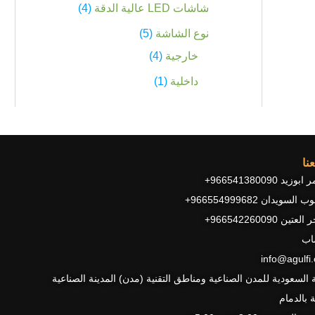
شاشات LED عالية الدقة
4
نوع الشاشة
5
خارجية
4
داخلية
1
نا
زيد 966541380090+
السويدان 966554999682+
عتين 966542260090+
اب
info@agulfi
ة السعودية للمدن الصناعية ومناطق التقنية (مدن) المدينة الصناعية
ة بالدمام