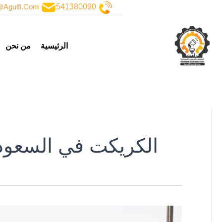
خطي
@agulfi.com
541380090
لى
لمحتوى
الرئيسية
من نحن
الكريكت في السعود
مشروع