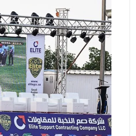
دعم
مباريات
الكريكت
بالتعاون
مع
السفارة
الهندية