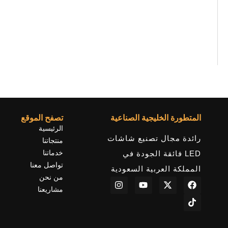
المتطورة الخليجية الصناعية
تصفح الموقع
الرئيسية
رائدة مجال تصنيع شاشات
منتجاتنا
خدماتنا
LED فائقة الجودة في
تواصل معنا
المملكة العربية السعودية
من نحن
I
Y
X
F
T
n
o
-
a
i
مشاريعنا
s
u
t
c
k
t
t
w
e
t
a
u
i
b
o
g
b
t
o
k