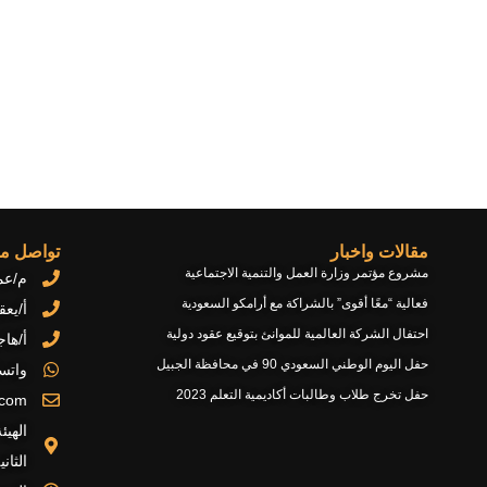
مقالات واخبار
تواصل مع
مشروع مؤتمر وزارة العمل والتنمية الاجتماعية
م/عمر ابو
فعالية “معًا أقوى” بالشراكة مع أرامكو السعودية
أ/يعقوب 
احتفال الشركة العالمية للموانئ بتوقيع عقود دولية
أ/هاجر ال
حفل اليوم الوطني السعودي 90 في محافظة الجبيل
واتس
حفل تخرج طلاب وطالبات أكاديمية التعلم 2023
.com
الهيئ
الثاني