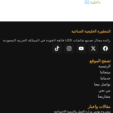
داخلية
1
المتطورة الخليجية الصناعية
رائدة مجال تصنيع شاشات LED فائقة الجودة في المملكة العربية السعودية
T
I
Y
X
F
i
n
o
-
a
k
s
u
t
c
t
t
t
w
e
تصفح الموقع
o
a
u
i
b
الرئيسية
k
g
b
t
o
منتجاتنا
r
e
t
o
خدماتنا
a
e
k
تواصل معنا
m
r
من نحن
مشاريعنا
مقالات واخبار
مشروع مؤتمر وزارة العمل والتنمية الاجتماعية