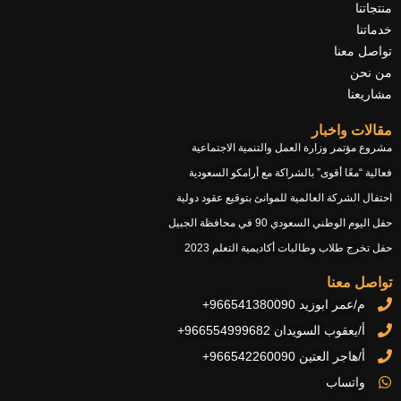
k
g
b
t
o
منتجاتنا
r
e
t
o
خدماتنا
a
e
k
تواصل معنا
m
r
من نحن
مشاريعنا
مقالات واخبار
مشروع مؤتمر وزارة العمل والتنمية الاجتماعية
فعالية “معًا أقوى” بالشراكة مع أرامكو السعودية
احتفال الشركة العالمية للموانئ بتوقيع عقود دولية
حفل اليوم الوطني السعودي 90 في محافظة الجبيل
حفل تخرج طلاب وطالبات أكاديمية التعلم 2023
تواصل معنا
م/عمر ابوزيد 966541380090+
أ/يعقوب السويدان 966554999682+
أ/هاجر العتين 966542260090+
واتساب