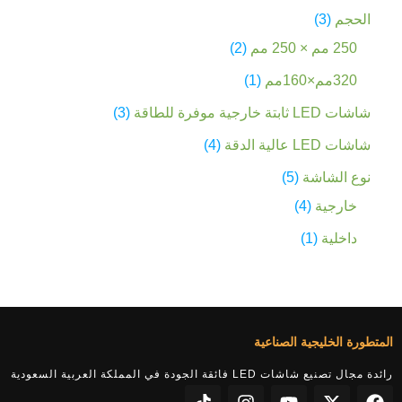
الحجم
3
250 مم × 250 مم
2
320مم×160مم
1
شاشات LED ثابتة خارجية موفرة للطاقة
3
شاشات LED عالية الدقة
4
نوع الشاشة
5
خارجية
4
داخلية
1
المتطورة الخليجية الصناعية
رائدة مجال تصنيع شاشات LED فائقة الجودة في المملكة العربية السعودية
T
I
Y
X
F