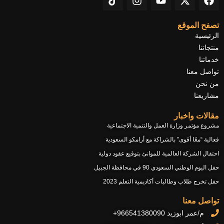
i
n
o
-
a
k
s
u
t
c
t
t
t
w
e
تصفح الموقع
o
a
u
i
b
الرئيسية
k
g
b
t
o
منتجاتنا
r
e
t
o
خدماتنا
a
e
k
تواصل معنا
m
r
من نحن
مشاريعنا
مقالات واخبار
مشروع مؤتمر وزارة العمل والتنمية الاجتماعية
فعالية “معًا أقوى” بالشراكة مع أرامكو السعودية
احتفال الشركة العالمية للموانئ بتوقيع عقود دولية
حفل اليوم الوطني السعودي 90 في محافظة الجبيل
حفل تخرج طلاب وطالبات أكاديمية التعلم 2023
تواصل معنا
م/عمر ابوزيد 966541380090+