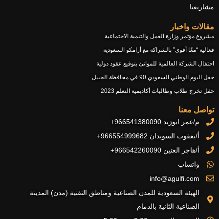
مشاريعنا
مقالات واخبار
مشروع مؤتمر وزارة العمل والتنمية الاجتماعية
فعالية “معًا أقوى” بالشراكة مع أرامكو السعودية
احتفال الشركة العالمية للموانئ بتوقيع عقود دولية
حفل اليوم الوطني السعودي 90 في محافظة الجبيل
حفل تخرج طلاب وطالبات أكاديمية التعلم 2023
تواصل معنا
م/عمر ابوزيد 966541380090+
أ/يعقوب السويدان 966554999682+
أ/هاجر العتين 966542260090+
واتساب
info@agulfi.com
الهيئة السعودية للمدن الصناعية ومناطق التقنية (مدن) المدينة
الصناعية الثانية بالدمام