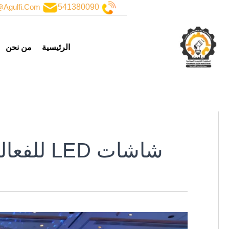
خطي
@agulfi.com
541380090
لى
لمحتوى
الرئيسية
من نحن
شاشات LED للفعاليات
حفل