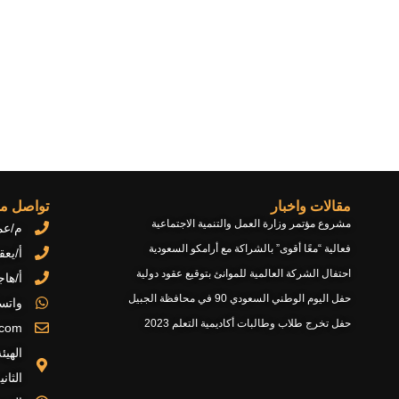
مقالات واخبار
تواصل مع
مشروع مؤتمر وزارة العمل والتنمية الاجتماعية
م/عمر ابو
فعالية “معًا أقوى” بالشراكة مع أرامكو السعودية
أ/يعقوب 
احتفال الشركة العالمية للموانئ بتوقيع عقود دولية
أ/هاجر ال
حفل اليوم الوطني السعودي 90 في محافظة الجبيل
واتس
حفل تخرج طلاب وطالبات أكاديمية التعلم 2023
.com
الهيئ
الثاني