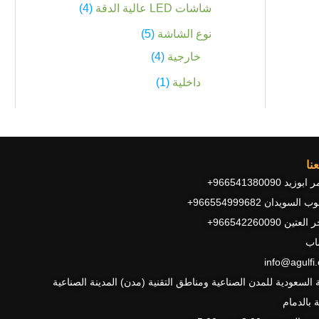
شاشات LED عالية الدقة
4
نوع الشاشة
5
خارجية
4
داخلية
1
نا
زيد 966541380090+
السويدان 966554999682+
عتين 966542260090+
اب
info@agulfi
ة السعودية للمدن الصناعية ومناطق التقنية (مدن) المدينة الصناعية
ة بالدمام