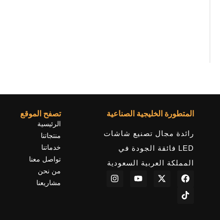
المتطورة الخليجية الصناعية
تصفح الموقع
الرئيسية
رائدة مجال تصنيع شاشات
منتجاتنا
خدماتنا
LED فائقة الجودة في
تواصل معنا
المملكة العربية السعودية
من نحن
I
Y
X
F
T
n
o
-
a
i
مشاريعنا
s
u
t
c
k
t
t
w
e
t
a
u
i
b
o
g
b
t
o
k